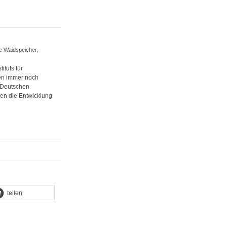
ie Waidspeicher,
ituts für
nen immer noch
r Deutschen
en die Entwicklung
teilen