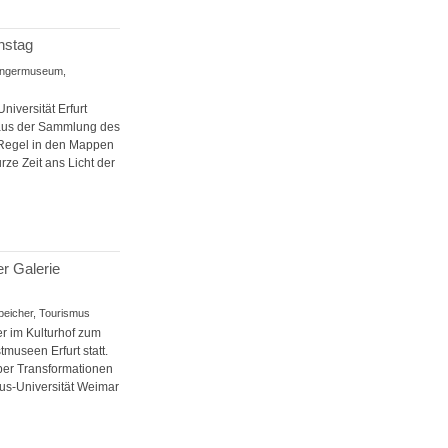
nstag
, Angermuseum,
iversität Erfurt
 aus der Sammlung des
r Regel in den Mappen
ze Zeit ans Licht der
er Galerie
speicher, Tourismus
r im Kulturhof zum
museen Erfurt statt.
Über Transformationen
aus-Universität Weimar