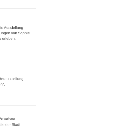
die Ausstellung
hnungen von Sophie
 erleben.
derausstellung
n“.
 Verwaltung
die der Stadt