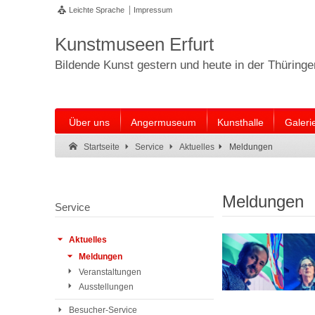
Leichte Sprache
Impressum
Kunstmuseen Erfurt
Bildende Kunst gestern und heute in der Thüring
Über uns
Angermuseum
Kunsthalle
Galeri
Suche:
Suche Ende.
Meldungen
Startseite
Service
Aktuelles
Meldungen
Service
Aktuelles
Meldungen
Veranstaltungen
Ausstellungen
Besucher-Service