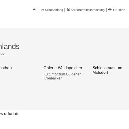
Zum Seitenanfang
Barrierefreiheitsmeldung
Drucken
hlands
heit
nsthalle
Galerie Waidspeicher
Schlossmuseum
Molsdorf
Kulturhof zum Güldenen
Krönbacken
w.erfurt.de