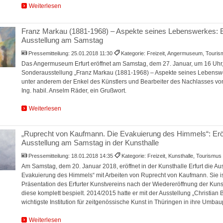
Weiterlesen
Franz Markau (1881-1968) – Aspekte seines Lebenswerkes: E
Ausstellung am Samstag
Pressemitteilung:
25.01.2018 11:30
Kategorie: Freizeit, Angermuseum, Touri
Das Angermuseum Erfurt eröffnet am Samstag, dem 27. Januar, um 16 Uhr,
Sonderausstellung „Franz Markau (1881-1968) – Aspekte seines Lebenswe
unter anderem der Enkel des Künstlers und Bearbeiter des Nachlasses von
Ing. habil. Anselm Räder, ein Grußwort.
Weiterlesen
„Ruprecht von Kaufmann. Die Evakuierung des Himmels“: Erö
Ausstellung am Samstag in der Kunsthalle
Pressemitteilung:
18.01.2018 14:35
Kategorie: Freizeit, Kunsthalle, Tourismus
Am Samstag, dem 20. Januar 2018, eröffnet in der Kunsthalle Erfurt die Au
Evakuierung des Himmels“ mit Arbeiten von Ruprecht von Kaufmann. Sie is
Präsentation des Erfurter Kunstvereins nach der Wiedereröffnung der Kunsth
diese komplett bespielt. 2014/2015 hatte er mit der Ausstellung „Christian
wichtigste Institution für zeitgenössische Kunst in Thüringen in ihre Umbau
Weiterlesen