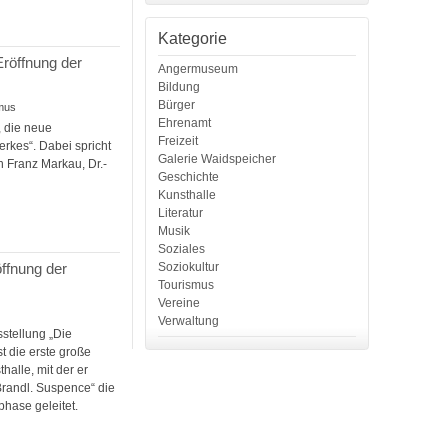
Kategorie
röffnung der
Angermuseum
Bildung
Bürger
smus
Ehrenamt
 die neue
Freizeit
rkes“. Dabei spricht
Galerie Waidspeicher
 Franz Markau, Dr.-
Geschichte
Kunsthalle
Literatur
Musik
Soziales
Soziokultur
ffnung der
Tourismus
Vereine
Verwaltung
sstellung „Die
t die erste große
alle, mit der er
 Brandl. Suspence“ die
phase geleitet.