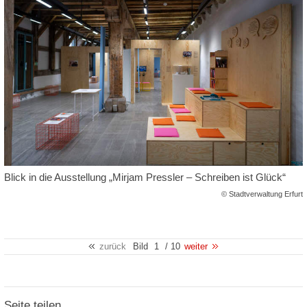
Blick in die Ausstellung „Mirjam Pressler – Schreiben ist Glück“
© Stadtverwaltung Erfurt
zurück
Bild
1
/ 10
weiter
Seite teilen