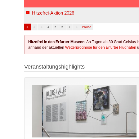
Hitzefrei-Aktion 2026
1
2
3
4
5
6
7
8
Pause
Hitzefrei in den Erfurter Museen:
An Tagen ab 30 Grad Celsius ist
anhand der aktuellen
Wetterprognose für den Erfurter Flughafen
u
Veranstaltungshighlights