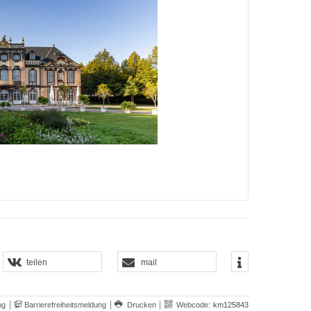
teilen
mail
ng
Barrierefreiheitsmeldung
Drucken
Webcode:
km125843