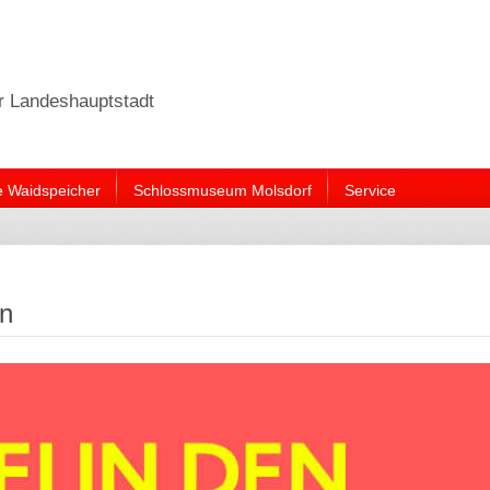
er Landeshauptstadt
e Waidspeicher
Schlossmuseum Molsdorf
Service
en