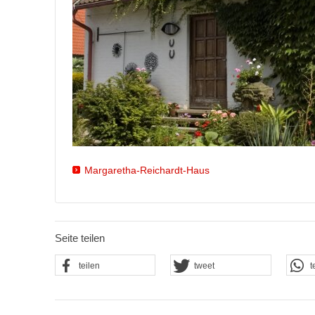
Margaretha-Reichardt-Haus
Seite teilen
teilen
tweet
t