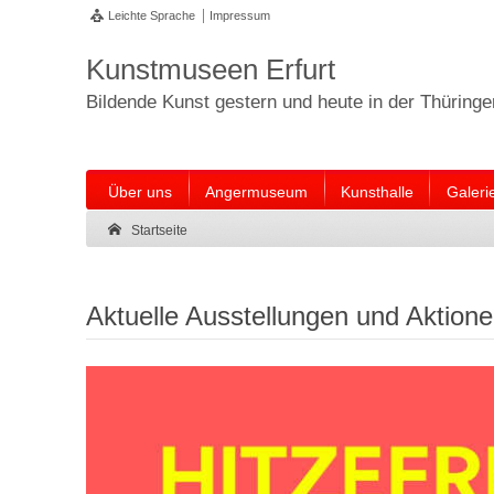
Leichte Sprache
Impressum
Kunstmuseen Erfurt
Bildende Kunst gestern und heute in der Thüring
Über uns
Angermuseum
Kunsthalle
Galeri
Suche:
Suche Ende.
Startseite
Aktuelle Ausstellungen und Aktion