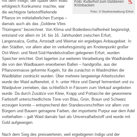
mit dem Indigo, der später dem Waid
Foto: Kulturhof zum Güldenen
V
Krönbacken
erfolgreich Konkurrenz machte, war
Foto: © Stadtverwaltung Erfurt
die wichtigste farbstoffliefernde
Pflanze im mittelalterlichen Europa –
damals auch als das „Goldene Vlies
Thüringens“ bezeichnet. Von Klima und Bodenbeschaffenheit begünstigt,
entstand vor allem im 14. bis 16. Jahrhundert zwischen Erfurt,
Langensalza, Gotha, Arnstadt und Weimar ein ergiebiges Anbaugebiet. In
den Städten, vor allem aber im verkehrsgünstig am Knotenpunkt großer
Ost-West- und Nord-Süd-Handelsstraßen gelegenen Erfurt, wurden
Speicher errichtet. Dort lagerten zur weiteren Verarbeitung die Waidhändler
die von den Waidbauern erworbenen Ballen – handgroße, aus der
Pflanzenmasse geformte Kugeln, für die zunächst in Waidmühlen die
Waidblätter zerdrückt wurden. Über mehrere langwierige Arbeitsstufen
wurde der Waid aufbereitet, d. h. unter Hitze und Dampf fermentiert und zu
Waidpulver zerrieben, das schließlich in Fässern zum Verkauf angeboten
wurde. Da durch Zusätze von Kleie, Krapp und Pottasche der gewonnene
Farbstoff unterschiedlichste Töne von Blau, Grün, Braun und Schwarz
erzeugen konnte – entsprechend den Standesvorschriften vor allem von
Bürgern und Bauern getragene Farben, der importierte Purpur war dem Adel
vorbehalten – galt Waid damals fast als Universalfarbstoff und wurde mit
Gold aufgewogen.
Nach dem Sieg des preiswerteren, weil ergiebigeren Indigo und der