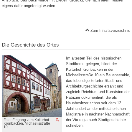
Anspruch. Das Dach wurde mit Ziegeln gedeckt, die nach altem Muster
eigens dafür angefertigt wurden.
Zum Inhaltsverzeichnis
Die Geschichte des Ortes
Im ältesten Teil des historischen
Stadtkerns gelegen, bildet der
Kulturhof Krönbacken in der
Michaelisstraße 10 ein Bauensemble,
das lebendige Erfurter Stadt- und
Architekturgeschichte erzählt und
zugleich Reichtum und Kunstsinn der
Patrizier dokumentiert, die als
Hausbesitzer schon seit dem 12.
Jahrhundert an der mittelalterlichen
Magistrale in nächster Nachbarschaft
der Via regia auch Stadtgeschichte
Foto: Eingang zum Kulturhof
Vergrößern
Krönbacken, Michaelisstraße
schrieben.
10