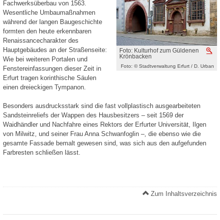
Fachwerksüberbau von 1563.
Wesentliche Umbaumaßnahmen
während der langen Baugeschichte
formten den heute erkennbaren
Renaissancecharakter des
Hauptgebäudes an der Straßenseite:
Foto: Kulturhof zum Güldenen
V
Krönbacken
Wie bei weiteren Portalen und
Foto: © Stadtverwaltung Erfurt / D. Urban
Fenstereinfassungen dieser Zeit in
Erfurt tragen korinthische Säulen
einen dreieckigen Tympanon.
Besonders ausdrucksstark sind die fast vollplastisch ausgearbeiteten
Sandsteinreliefs der Wappen des Hausbesitzers – seit 1569 der
Waidhändler und Nachfahre eines Rektors der Erfurter Universität, Ilgen
von Milwitz, und seiner Frau Anna Schwanfoglin –, die ebenso wie die
gesamte Fassade bemalt gewesen sind, was sich aus den aufgefunden
Farbresten schließen lässt.
Zum Inhaltsverzeichnis