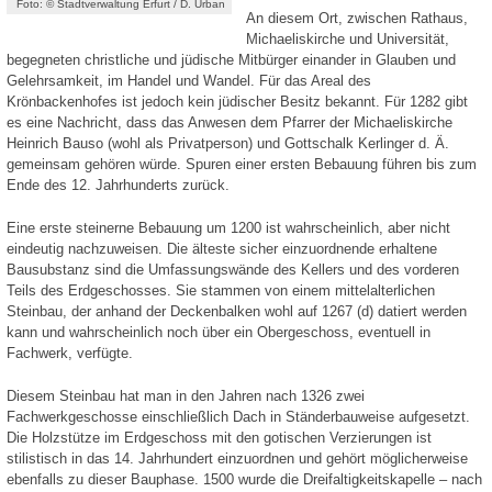
Foto: © Stadtverwaltung Erfurt / D. Urban
An diesem Ort, zwischen Rathaus,
Michaeliskirche und Universität,
begegneten christliche und jüdische Mitbürger einander in Glauben und
Gelehrsamkeit, im Handel und Wandel. Für das Areal des
Krönbackenhofes ist jedoch kein jüdischer Besitz bekannt. Für 1282 gibt
es eine Nachricht, dass das Anwesen dem Pfarrer der Michaeliskirche
Heinrich Bauso (wohl als Privatperson) und Gottschalk Kerlinger d. Ä.
gemeinsam gehören würde. Spuren einer ersten Bebauung führen bis zum
Ende des 12. Jahrhunderts zurück.
Eine erste steinerne Bebauung um 1200 ist wahrscheinlich, aber nicht
eindeutig nachzuweisen. Die älteste sicher einzuordnende erhaltene
Bausubstanz sind die Umfassungswände des Kellers und des vorderen
Teils des Erdgeschosses. Sie stammen von einem mittelalterlichen
Steinbau, der anhand der Deckenbalken wohl auf 1267 (d) datiert werden
kann und wahrscheinlich noch über ein Obergeschoss, eventuell in
Fachwerk, verfügte.
Diesem Steinbau hat man in den Jahren nach 1326 zwei
Fachwerkgeschosse einschließlich Dach in Ständerbauweise aufgesetzt.
Die Holzstütze im Erdgeschoss mit den gotischen Verzierungen ist
stilistisch in das 14. Jahrhundert einzuordnen und gehört möglicherweise
ebenfalls zu dieser Bauphase. 1500 wurde die Dreifaltigkeitskapelle – nach