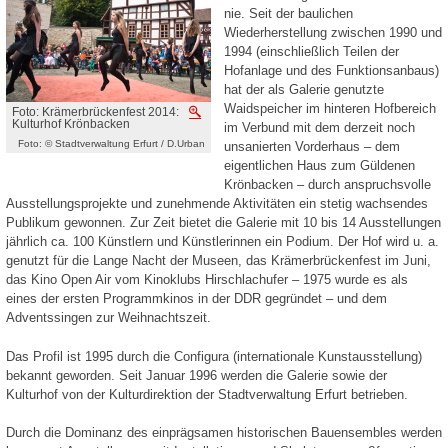
nie. Seit der baulichen
Wiederherstellung zwischen 1990 und
1994 (einschließlich Teilen der
Hofanlage und des Funktionsanbaus)
hat der als Galerie genutzte
Waidspeicher im hinteren Hofbereich
Foto: Krämerbrückenfest 2014:
Vergrößern
Kulturhof Krönbacken
im Verbund mit dem derzeit noch
Foto: © Stadtverwaltung Erfurt / D.Urban
unsanierten Vorderhaus – dem
eigentlichen Haus zum Güldenen
Krönbacken – durch anspruchsvolle
Ausstellungsprojekte und zunehmende Aktivitäten ein stetig wachsendes
Publikum gewonnen. Zur Zeit bietet die Galerie mit 10 bis 14 Ausstellungen
jährlich ca. 100 Künstlern und Künstlerinnen ein Podium. Der Hof wird u. a.
genutzt für die Lange Nacht der Museen, das Krämerbrückenfest im Juni,
das Kino Open Air vom Kinoklubs Hirschlachufer – 1975 wurde es als
eines der ersten Programmkinos in der DDR gegründet – und dem
Adventssingen zur Weihnachtszeit.
Das Profil ist 1995 durch die Configura (internationale Kunstausstellung)
bekannt geworden. Seit Januar 1996 werden die Galerie sowie der
Kulturhof von der Kulturdirektion der Stadtverwaltung Erfurt betrieben.
Durch die Dominanz des einprägsamen historischen Bauensembles werden