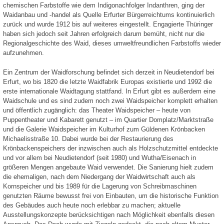
chemischen Farbstoffe wie dem Indigonachfolger Indanthren, ging der
Waidanbau und -handel als Quelle Erfurter Bürgerreichtums kontinuierlich
zurück und wurde 1912 bis auf weiteres eingestellt. Engagierte Thüringer
haben sich jedoch seit Jahren erfolgreich darum bemüht, nicht nur die
Regionalgeschichte des Waid, dieses umweltfreundlichen Farbstoffs wieder
aufzunehmen.
Ein Zentrum der Waidforschung befindet sich derzeit in Neudietendorf bei
Erfurt, wo bis 1820 die letzte Waidfabrik Europas existierte und 1992 die
erste internationale Waidtagung stattfand. In Erfurt gibt es außerdem eine
Waidschule und es sind zudem noch zwei Waidspeicher komplett erhalten
und öffentlich zugänglich: das Theater Waidspeicher – heute von
Puppentheater und Kabarett genutzt – im Quartier Domplatz/Marktstraße
und die Galerie Waidspeicher im Kulturhof zum Güldenen Krönbacken
Michaelisstraße 10. Dabei wurde bei der Restaurierung des
Krönbackenspeichers der inzwischen auch als Holzschutzmittel entdeckte
und vor allem bei Neudietendorf (seit 1980) und Wutha/Eisenach in
größeren Mengen angebaute Waid verwendet. Die Sanierung hielt zudem
die ehemaligen, nach dem Niedergang der Waidwirtschaft auch als
Kornspeicher und bis 1989 für die Lagerung von Schreibmaschinen
genutzten Räume bewusst frei von Einbauten, um die historische Funktion
des Gebäudes auch heute noch erlebbar zu machen; aktuelle
Ausstellungskonzepte berücksichtigen nach Möglichkeit ebenfalls diesen