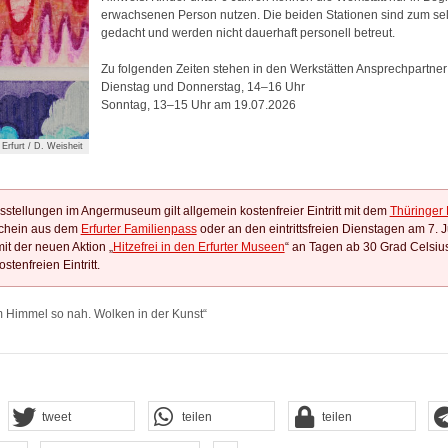
erwachsenen Person nutzen. Die beiden Stationen sind zum sel
gedacht und werden nicht dauerhaft personell betreut.
Zu folgenden Zeiten stehen in den Werkstätten Ansprechpartner
Dienstag und Donnerstag, 14–16 Uhr
Sonntag, 13–15 Uhr am 19.07.2026
Erfurt / D. Weisheit
sstellungen im Angermuseum gilt allgemein kostenfreier Eintritt mit dem
Thüringer 
chein aus dem
Erfurter Familienpass
oder an den eintrittsfreien Dienstagen am 7. J
it der neuen Aktion „
Hitzefrei in den Erfurter Museen
“ an Tagen ab 30 Grad Celsius
tenfreien Eintritt.
m Himmel so nah. Wolken in der Kunst“
tweet
teilen
teilen