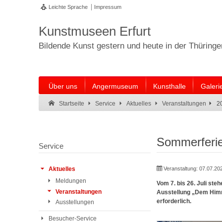
Leichte Sprache
Impressum
Kunstmuseen Erfurt
Bildende Kunst gestern und heute in der Thüring
Über uns
Angermuseum
Kunsthalle
Galeri
Suche:
Suche Ende.
2
Startseite
Service
Aktuelles
Veranstaltungen
Sommerferi
Service
Veranstaltung:
07.07.20
Aktuelles
Meldungen
Vom 7. bis 26. Juli st
Veranstaltungen
Ausstellung „Dem Himm
erforderlich.
Ausstellungen
Besucher-Service