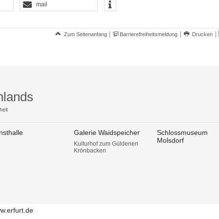
mail
Zum Seitenanfang
Barrierefreiheitsmeldung
Drucken
hlands
heit
nsthalle
Galerie Waidspeicher
Schlossmuseum
Molsdorf
Kulturhof zum Güldenen
Krönbacken
w.erfurt.de