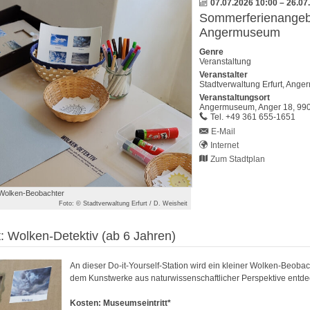
07.07.2026 10:00
–
26.07
Sommerferienangeb
Angermuseum
Genre
Veranstaltung
Veranstalter
Stadtverwaltung Erfurt, Ange
Veranstaltungsort
Angermuseum,
Anger 18,
99
work
Tel.
+49 361 655-1651
E-Mail
Internet
Zum Stadtplan
n Wolken-Beobachter
Foto: © Stadtverwaltung Erfurt / D. Weisheit
 Wolken-Detektiv (ab 6 Jahren)
An dieser Do-it-Yourself-Station wird ein kleiner Wolken-Beobach
dem Kunstwerke aus naturwissenschaftlicher Perspektive entd
Kosten: Museumseintritt*