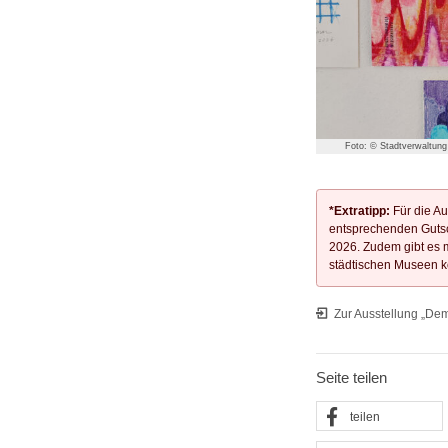
Foto: © Stadtverwaltung 
*
Extratipp:
Für die Au
entsprechenden Guts
2026. Zudem gibt es m
städtischen Museen kos
Zur Ausstellung „De
Seite teilen
teilen