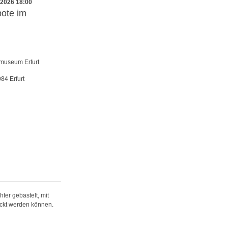
.2026 18:00
ote im
rmuseum Erfurt
084
Erfurt
ter gebastelt, mit
eckt werden können.