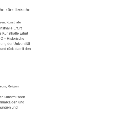
che künstlerische
seen, Kunsthalle
sthalle Erfurt
 Kunsthalle Erfurt
O – Historische
lung der Universität
, und rückt damit den
eum, Religion,
 der Kunstmuseen
Schmalkalden und
hnungen und