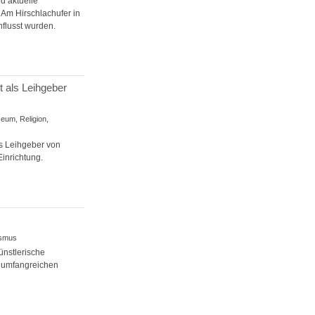
d aktuelle
 Am Hirschlachufer in
nflusst wurden.
 als Leihgeber
eum, Religion,
s Leihgeber von
inrichtung.
rismus
ünstlerische
m umfangreichen