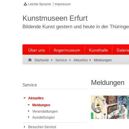
Leichte Sprache
Impressum
Kunstmuseen Erfurt
Bildende Kunst gestern und heute in der Thüring
Über uns
Angermuseum
Kunsthalle
Galeri
Suche:
Suche Ende.
Meldungen
Startseite
Service
Aktuelles
Meldungen
Service
Aktuelles
Meldungen
Veranstaltungen
Ausstellungen
Besucher-Service