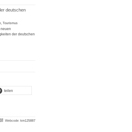
der deutschen
on, Tourismus
r neuen
gkeiten der deutschen
teilen
Webcode:
km125887