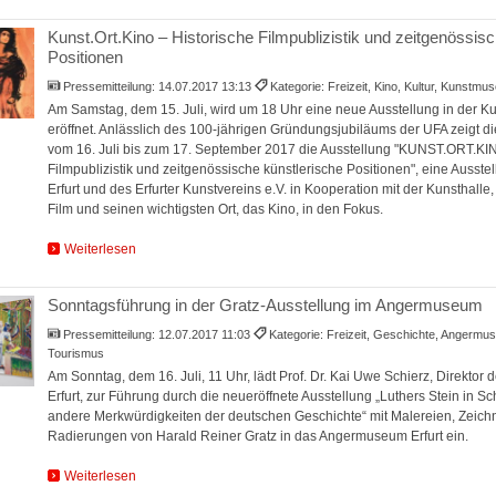
Kunst.Ort.Kino – Historische Filmpublizistik und zeitgenössis
Positionen
Pressemitteilung:
14.07.2017 13:13
Kategorie: Freizeit, Kino, Kultur, Kunstmu
Am Samstag, dem 15. Juli, wird um 18 Uhr eine neue Ausstellung in der Kun
eröffnet. Anlässlich des 100-jährigen Gründungsjubiläums der UFA zeigt die
vom 16. Juli bis zum 17. September 2017 die Ausstellung "KUNST.ORT.KIN
Filmpublizistik und zeitgenössische künstlerische Positionen", eine Ausstel
Erfurt und des Erfurter Kunstvereins e.V. in Kooperation mit der Kunsthalle
Film und seinen wichtigsten Ort, das Kino, in den Fokus.
Weiterlesen
Sonntagsführung in der Gratz-Ausstellung im Angermuseum
Pressemitteilung:
12.07.2017 11:03
Kategorie: Freizeit, Geschichte, Angermus
Tourismus
Am Sonntag, dem 16. Juli, 11 Uhr, lädt Prof. Dr. Kai Uwe Schierz, Direktor
Erfurt, zur Führung durch die neueröffnete Ausstellung „Luthers Stein in 
andere Merkwürdigkeiten der deutschen Geschichte“ mit Malereien, Zeic
Radierungen von Harald Reiner Gratz in das Angermuseum Erfurt ein.
Weiterlesen