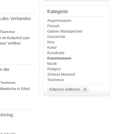
Kategorie
ng des Verbandes
Angermuseum
Freizeit
Galerie Waidspeicher
, Tourismus
Geschichte
er im Kulturhof zum
Kino
se“ eröffnet.
Kultur
Kunsthalle
Kunstmuseen
Musik
n der
Religion
Schloss Molsdorf
Tourismus
, Tourismus
erkirche in Erfurt.
Kriterium entfernen
hrring: