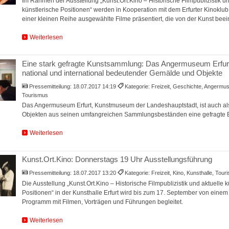
Im Rahmen der Ausstellung „Kunst.Ort.Kino – Historische Filmpublizistik un
künstlerische Positionen“ werden in Kooperation mit dem Erfurter Kinoklub
einer kleinen Reihe ausgewählte Filme präsentiert, die von der Kunst beei
Weiterlesen
Eine stark gefragte Kunstsammlung: Das Angermuseum Erfurt
national und international bedeutender Gemälde und Objekte
Pressemitteilung:
18.07.2017 14:19
Kategorie: Freizeit, Geschichte, Angermus
Tourismus
Das Angermuseum Erfurt, Kunstmuseum der Landeshauptstadt, ist auch al
Objekten aus seinen umfangreichen Sammlungsbeständen eine gefragte E
Weiterlesen
Kunst.Ort.Kino: Donnerstags 19 Uhr Ausstellungsführung
Pressemitteilung:
18.07.2017 13:20
Kategorie: Freizeit, Kino, Kunsthalle, Tou
Die Ausstellung „Kunst.Ort.Kino – Historische Filmpublizistik und aktuelle k
Positionen“ in der Kunsthalle Erfurt wird bis zum 17. September von eine
Programm mit Filmen, Vorträgen und Führungen begleitet.
Weiterlesen