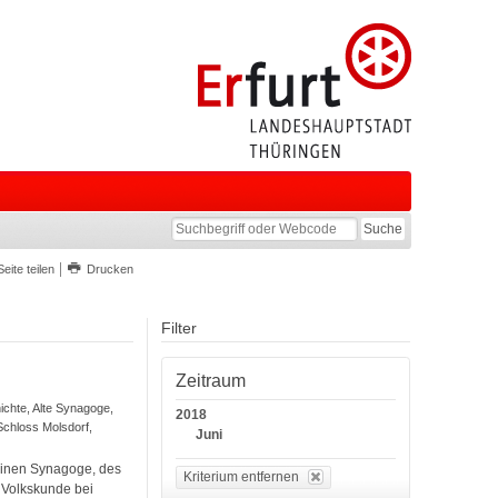
Seite teilen
Drucken
Filter
Zeitraum
hichte, Alte Synagoge,
2018
chloss Molsdorf,
Juni
leinen Synagoge, des
Kriterium entfernen
Volkskunde bei