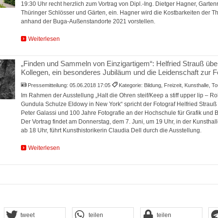
19:30 Uhr recht herzlich zum Vortrag von Dipl.-Ing. Dietger Hagner, Gartenr
Thüringer Schlösser und Gärten, ein. Hagner wird die Kostbarkeiten der T
anhand der Buga-Außenstandorte 2021 vorstellen.
Weiterlesen
„Finden und Sammeln von Einzigartigem“: Helfried Strauß üb
Kollegen, ein besonderes Jubiläum und die Leidenschaft zur F
Pressemitteilung:
05.06.2018 17:05
Kategorie: Bildung, Freizeit, Kunsthalle, 
Im Rahmen der Ausstellung „Halt die Ohren steif/Keep a stiff upper lip – R
Gundula Schulze Eldowy in New York“ spricht der Fotograf Helfried Strauß
Peter Galassi und 100 Jahre Fotografie an der Hochschule für Grafik und B
Der Vortrag findet am Donnerstag, dem 7. Juni, um 19 Uhr, in der Kunsthalle 
ab 18 Uhr, führt Kunsthistorikerin Claudia Dell durch die Ausstellung.
Weiterlesen
tweet
teilen
teilen