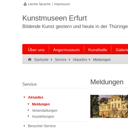
Leichte Sprache
Impressum
Kunstmuseen Erfurt
Bildende Kunst gestern und heute in der Thüring
Über uns
Angermuseum
Kunsthalle
Galeri
Suche:
Suche Ende.
Meldungen
Startseite
Service
Aktuelles
Meldungen
Service
Aktuelles
Meldungen
Veranstaltungen
Ausstellungen
Besucher-Service