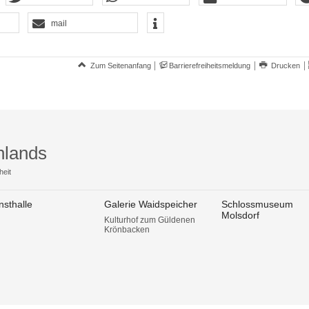
mail
Zum Seitenanfang
Barrierefreiheitsmeldung
Drucken
hlands
heit
nsthalle
Galerie Waidspeicher
Schlossmuseum
Molsdorf
Kulturhof zum Güldenen
Krönbacken