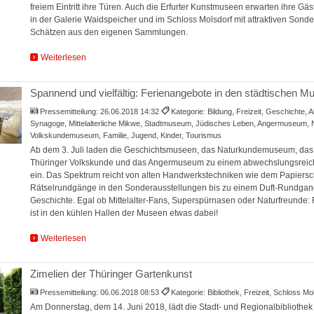
freiem Eintritt ihre Türen. Auch die Erfurter Kunstmuseen erwarten ihre G
in der Galerie Waidspeicher und im Schloss Molsdorf mit attraktiven Sond
Schätzen aus den eigenen Sammlungen.
Weiterlesen
Spannend und vielfältig: Ferienangebote in den städtischen M
Pressemitteilung:
26.06.2018 14:32
Kategorie: Bildung, Freizeit, Geschichte, 
Synagoge, Mittelalterliche Mikwe, Stadtmuseum, Jüdisches Leben, Angermuseum
Volkskundemuseum, Familie, Jugend, Kinder, Tourismus
Ab dem 3. Juli laden die Geschichtsmuseen, das Naturkundemuseum, da
Thüringer Volkskunde und das Angermuseum zu einem abwechslungsrei
ein. Das Spektrum reicht von alten Handwerkstechniken wie dem Papiers
Rätselrundgänge in den Sonderausstellungen bis zu einem Duft-Rundgan
Geschichte. Egal ob Mittelalter-Fans, Superspürnasen oder Naturfreunde: 
ist in den kühlen Hallen der Museen etwas dabei!
Weiterlesen
Zimelien der Thüringer Gartenkunst
Pressemitteilung:
06.06.2018 08:53
Kategorie: Bibliothek, Freizeit, Schloss M
Am Donnerstag, dem 14. Juni 2018, lädt die Stadt- und Regionalbibliothe