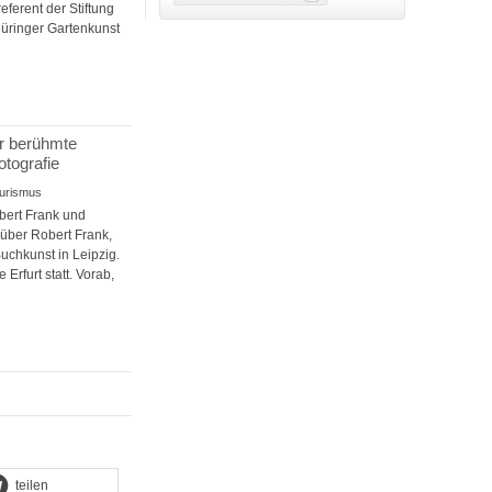
eferent der Stiftung
hüringer Gartenkunst
er berühmte
otografie
Tourismus
obert Frank und
 über Robert Frank,
uchkunst in Leipzig.
Erfurt statt. Vorab,
teilen