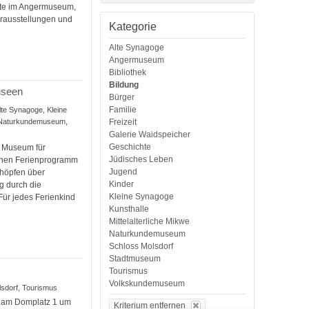
äste im Angermuseum,
erausstellungen und
Kategorie
Alte Synagoge
Angermuseum
Bibliothek
Bildung
useen
Bürger
Familie
Alte Synagoge, Kleine
Freizeit
, Naturkundemuseum,
Galerie Waidspeicher
Geschichte
s Museum für
Jüdisches Leben
chen Ferienprogramm
Jugend
chöpfen über
Kinder
g durch die
Kleine Synagoge
Für jedes Ferienkind
Kunsthalle
Mittelalterliche Mikwe
Naturkundemuseum
Schloss Molsdorf
Stadtmuseum
Tourismus
Volkskundemuseum
olsdorf, Tourismus
k am Domplatz 1 um
Kriterium entfernen