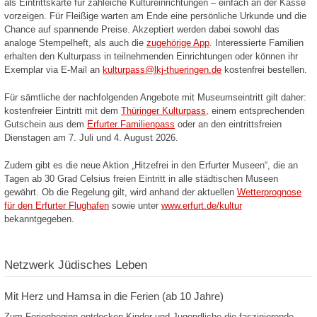
als Eintrittskarte für zahleiche Kultureinrichtungen – einfach an der Kasse
vorzeigen. Für Fleißige warten am Ende eine persönliche Urkunde und die
Chance auf spannende Preise. Akzeptiert werden dabei sowohl das
analoge Stempelheft, als auch die
zugehörige App
. Interessierte Familien
erhalten den Kulturpass in teilnehmenden Einrichtungen oder können ihr
Exemplar via E-Mail an
kulturpass@lkj-thueringen.de
kostenfrei bestellen.
Für sämtliche der nachfolgenden Angebote mit Museumseintritt gilt daher:
kostenfreier Eintritt mit dem
Thüringer Kulturpass
, einem entsprechenden
Gutschein aus dem
Erfurter Familienpass
oder an den eintrittsfreien
Dienstagen am 7. Juli und 4. August 2026.
Zudem gibt es die neue Aktion „Hitzefrei in den Erfurter Museen“, die an
Tagen ab 30 Grad Celsius freien Eintritt in alle städtischen Museen
gewährt. Ob die Regelung gilt, wird anhand der aktuellen
Wetterprognose
für den Erfurter Flughafen
sowie unter
www.erfurt.de/kultur
bekanntgegeben.
Netzwerk Jüdisches Leben
Mit Herz und Hamsa in die Ferien (ab 10 Jahre)
Zum Ferienbeginn entdecken Kinder und Jugendliche die faszinierende