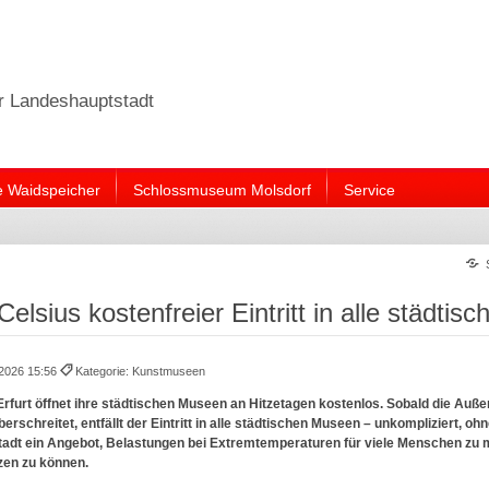
er Landeshauptstadt
e Waidspeicher
Schlossmuseum Molsdorf
Service
elsius kostenfreier Eintritt in alle städti
.2026 15:56
Kategorie: Kunstmuseen
rfurt öffnet ihre städtischen Museen an Hitzetagen kostenlos. Sobald die Auß
berschreitet, entfällt der Eintritt in alle städtischen Museen – unkompliziert, o
Stadt ein Angebot, Belastungen bei Extremtemperaturen für viele Menschen zu m
zen zu können.