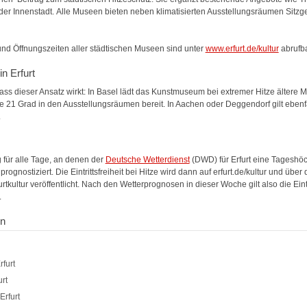
der Innenstadt.
Alle Museen bieten neben klimatisierten Ausstellungsräumen Sitz
und Öffnungszeiten aller städtischen Museen sind unter
www.erfurt.de/kultur
abrufba
in Erfurt
ass dieser Ansatz wirkt: In Basel lädt das Kunstmuseum bei extremer Hitze ältere
 21 Grad in den Ausstellungsräumen bereit. In Aachen oder Deggendorf gilt ebenfalls
.
g für alle Tage, an denen der
Deutsche Wetterdienst
(DWD) für Erfurt eine Tageshö
rognostiziert. Die Eintrittsfreiheit bei Hitze wird dann auf erfurt.de/kultur und übe
rtkultur veröffentlicht. Nach den Wetterprognosen in dieser Woche gilt also die Eintri
.
en
furt
rt
rfurt