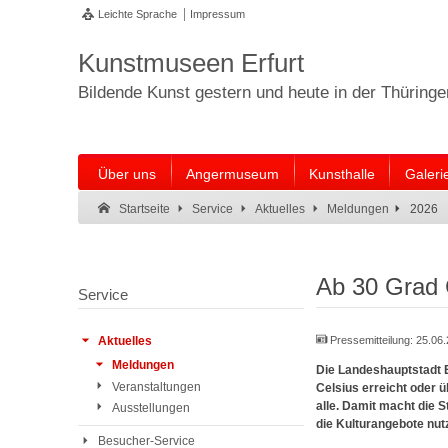
Leichte Sprache
Impressum
Kunstmuseen Erfurt
Bildende Kunst gestern und heute in der Thüring
Über uns
Angermuseum
Kunsthalle
Galeri
Suche:
Suche Ende.
2026
Startseite
Service
Aktuelles
Meldungen
Ab 30 Grad C
Service
Pressemitteilung:
25.06
Aktuelles
Meldungen
Die Landeshauptstadt E
Veranstaltungen
Celsius erreicht oder ü
alle. Damit macht die 
Ausstellungen
die Kulturangebote nut
Besucher-Service