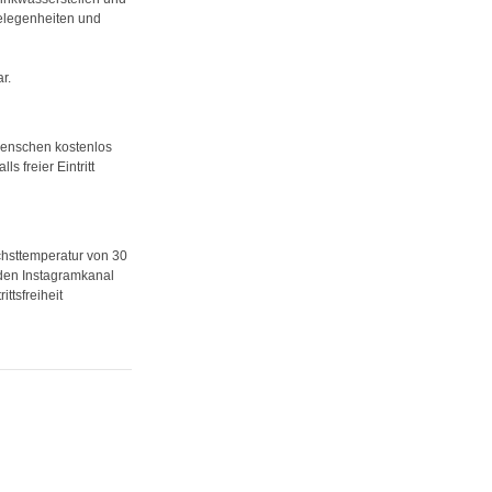
gelegenheiten und
r.
 Menschen kostenlos
 freier Eintritt
chsttemperatur von 30
r den Instagramkanal
ttsfreiheit