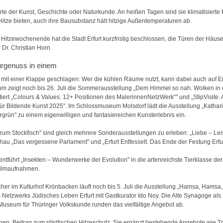
te der Kunst, Geschichte oder Naturkunde. An heißen Tagen sind sie klimatisiert
Hitze bieten, auch ihre Bausubstanz hält hitzige Außentemperaturen ab.
ge Hitzewochenende hat die Stadt Erfurt kurzfristig beschlossen, die Türen der Häuse
r Dr. Christian Horn.
urgenuss in einem
 mit einer Klappe geschlagen: Wer die kühlen Räume nutzt, kann dabei auch auf 
 zeigt noch bis 26. Juli die Sommerausstellung „Dem Himmel so nah. Wolken in d
tiert „Colours & Values. 12+ Positionen des MalerinnenNetzWerk“" und „StipVisite. 
ür Bildende Kunst 2025". Im Schlossmuseum Molsdorf lädt die Ausstellung „Kathari
ün" zu einem eigenwilligen und fantasiereichen Kunsterlebnis ein.
m Stockfisch" sind gleich mehrere Sonderausstellungen zu erleben: „Liebe – Leis
Schau „Das vergessene Parlament" und „Erfurt Entfesselt. Das Ende der Festung Erfu
führt „Insekten – Wunderwerke der Evolution" in die artenreichste Tierklasse der
Filmaufnahmen.
cher im Kulturhof Krönbacken läuft noch bis 5. Juli die Ausstellung „Hamsa, Hamsa
 Netzwerks Jüdisches Leben Erfurt mit Gastkurator Ido Noy. Die Alte Synagoge a
Museum für Thüringer Volkskunde runden das vielfältige Angebot ab.
en Beitrag zum städtischen Hitzeschutz. Sie ergänzt bestehende Angebote wie Tr