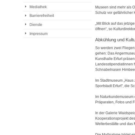
Mediathek
Museen sind mehr als Or
Schutz vor gefährlicher 
Barrierefreiheit
„Mit Blick auf das jetzi
Dienste
öffnen“, so Kulturdirekto
Impressum
Abkühlung und Kult
So werden zwei Fliegen
gehen: Das Angermuseum
Kunsthalle Erfurt präsen
Landesstipendiatinnen f
Schnabelnasen Himbeergr
Im Stadtmuseum „Haus zu
Sportstadt Erfurt", die 
Im Naturkundemuseum ent
Präparaten, Fotos und 
In der Galerie Waidspei
Kooperationsprojekt des
Welterbestätte und das 
Die Maßnahme bildet ein