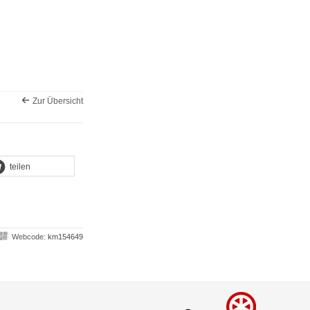
Zur Übersicht
teilen
Webcode:
km154649