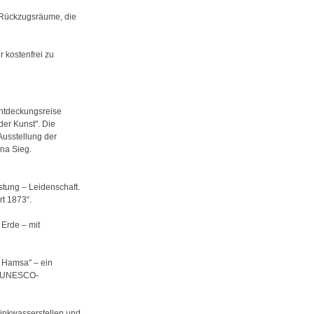
e Rückzugsräume, die
r kostenfrei zu
Entdeckungsreise
er Kunst". Die
Ausstellung der
na Sieg.
tung – Leidenschaft.
rt 1873“.
 Erde – mit
, Hamsa" – ein
ls UNESCO-
inkwasserstellen und