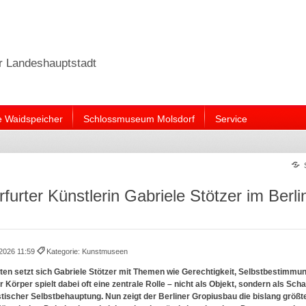
er Landeshauptstadt
e Waidspeicher
Schlossmuseum Molsdorf
Service
furter Künstlerin Gabriele Stötzer im Berli
.2026 11:59
Kategorie: Kunstmuseen
nten setzt sich Gabriele Stötzer mit Themen wie Gerechtigkeit, Selbstbestimmu
r Körper spielt dabei oft eine zentrale Rolle – nicht als Objekt, sondern als Sch
ischer Selbstbehauptung. Nun zeigt der Berliner Gropiusbau die bislang größte 