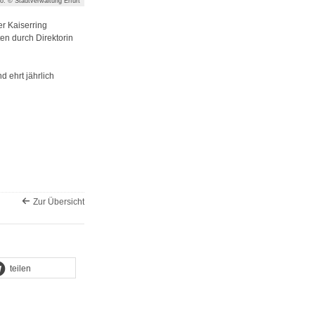
o: © Stadtverwaltung Erfurt
r Kaiserring
en durch Direktorin
 ehrt jährlich
Zur Übersicht
teilen