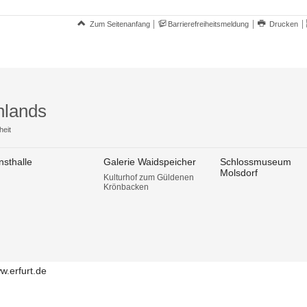
Zum Seitenanfang
Barrierefreiheitsmeldung
Drucken
hlands
heit
nsthalle
Galerie Waidspeicher
Schlossmuseum
Molsdorf
Kulturhof zum Güldenen
Krönbacken
w.erfurt.de