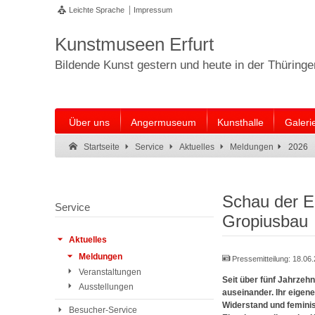
Leichte Sprache
Impressum
Kunstmuseen Erfurt
Bildende Kunst gestern und heute in der Thüring
Über uns
Angermuseum
Kunsthalle
Galeri
Suche:
Suche Ende.
2026
Startseite
Service
Aktuelles
Meldungen
Schau der Er
Service
Gropiusbau
Aktuelles
Meldungen
Pressemitteilung:
18.06
Veranstaltungen
Seit über fünf Jahrzeh
Ausstellungen
auseinander. Ihr eigene
Widerstand und feminist
Besucher-Service