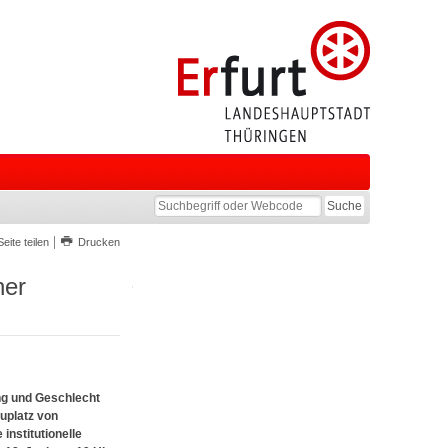
Seite teilen
Drucken
ner
ng und Geschlecht
auplatz von
institutionelle