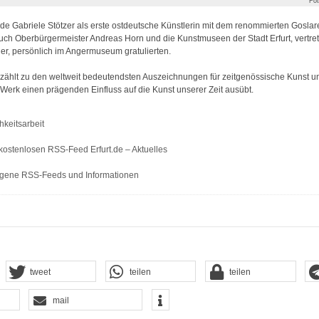
Fot
de Gabriele Stötzer als erste ostdeutsche Künstlerin mit dem renommierten Goslare
uch Oberbürgermeister Andreas Horn und die Kunstmuseen der Stadt Erfurt, vertret
ner, persönlich im Angermuseum gratulierten.
 zählt zu den weltweit bedeutendsten Auszeichnungen für zeitgenössische Kunst und
 Werk einen prägenden Einfluss auf die Kunst unserer Zeit ausübt.
hkeitsarbeit
kostenlosen RSS-Feed Erfurt.de – Aktuelles
gene RSS-Feeds und Informationen
tweet
teilen
teilen
mail