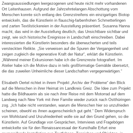
Zwangsaussiedlungen leergezogenen und heute nicht mehr vorhandenen
Ort Leitenhausen. Aufgrund der Jahrzehntelangen Abschottung vom
Menschen konnte sich entlang des Grenzstreifens ein einzigartiges Biotop
entwickeln, das die Künstlerin in flauschig-farbenfrohen Schmetterlingen
und zarten Textilstickereien in der Ausstellung präsentiert. Susanna Hanna
macht, das wird in der Ausstellung deutlich, das Unsichtbare sichtbar und
zeigt, wie sich historische Ereignisse in Landschaft einschreiben. Dabei
interessierten die Künstlerin besonders die überwucherten und teils
versteckten Relikte. „Sie verweisen auf die Spuren der Vergangenheit und
zeigen zugleich die regenerative Kraft der Natur“, erklärt die Künstlerin.
„Während meiner Exkursionen habe ich die Grenzreste fotografiert. Im
Atelier habe ich die Motive dazu in teils großformatige Gemälde übersetzt,
die das zuweilen Unheimliche dieser Landschaften vergegenwärtigen.“
Elisabeth Oertel richtet in ihrem Projekt „Archiv der Probleme“ den Blick
auf die Menschen in ihrer Heimat im Landkreis Greiz. Die Idee zum Projekt
hatte die Bildhauerin als sie nach ihrer Reise mit dem Motorrad auf dem
Landweg nach New York mit ihrer Familie wieder zurück nach Ostthüringen
zog. „Ich habe nicht verstanden, warum die Menschen hier so unzufrieden
scheinen, obwohl es ihnen augenscheinlich gut geht.“ Dem Widerspruch
von Wohlstand und Unzufriedenheit wolle sie auf den Grund gehen, so die
Künstlerin. Auf Grundlage von Gesprächen, Interviews und Fragebögen
entwickelte sie für den Renaissancesaal der Kunsthalle Erfurt eine