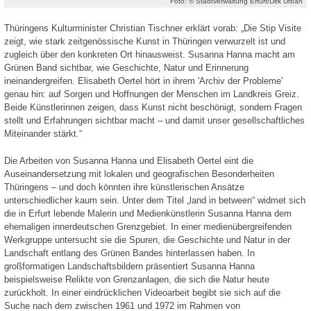
Foto: © Stadtverwaltung Erfurt/Dirk Urban
Thüringens Kulturminister Christian Tischner erklärt vorab: „Die Stip Visite
zeigt, wie stark zeitgenössische Kunst in Thüringen verwurzelt ist und
zugleich über den konkreten Ort hinausweist. Susanna Hanna macht am
Grünen Band sichtbar, wie Geschichte, Natur und Erinnerung
ineinandergreifen. Elisabeth Oertel hört in ihrem 'Archiv der Probleme'
genau hin: auf Sorgen und Hoffnungen der Menschen im Landkreis Greiz.
Beide Künstlerinnen zeigen, dass Kunst nicht beschönigt, sondern Fragen
stellt und Erfahrungen sichtbar macht – und damit unser gesellschaftliches
Miteinander stärkt.“
Die Arbeiten von Susanna Hanna und Elisabeth Oertel eint die
Auseinandersetzung mit lokalen und geografischen Besonderheiten
Thüringens – und doch könnten ihre künstlerischen Ansätze
unterschiedlicher kaum sein. Unter dem Titel „land in between“ widmet sich
die in Erfurt lebende Malerin und Medienkünstlerin Susanna Hanna dem
ehemaligen innerdeutschen Grenzgebiet. In einer medienübergreifenden
Werkgruppe untersucht sie die Spuren, die Geschichte und Natur in der
Landschaft entlang des Grünen Bandes hinterlassen haben. In
großformatigen Landschaftsbildern präsentiert Susanna Hanna
beispielsweise Relikte von Grenzanlagen, die sich die Natur heute
zurückholt. In einer eindrücklichen Videoarbeit begibt sie sich auf die
Suche nach dem zwischen 1961 und 1972 im Rahmen von