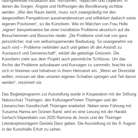
raumgreifende Installation aus Textfahnen, Teppichen und Objekten, in
denen die Sorgen, Ängste und Hoffnungen der Bevölkerung sichtbar
werden. „Wer den Raum betritt, muss sich zwangsläufig mit den
dargestellten Perspektiven auseinandersetzen und reflektiert dadurch seine
eigenen Positionen“, so die Künstlerin. Wie im Märchen von Frau Holle
‚regnen‘ beispielsweise bei einer Installation Probleme akustisch auf die
Besucherinnen und Besucher nieder. „Die Probleme sind mal von ganz
persönlicher, mal von weltumspannender Bedeutung. So unangenehm sie
auch sind – Probleme verbinden auch und geben oft den Anstoß zu
Austausch und Gemeinschaft“, erklärt die gebürtige Greizerin. Die
Künstlerin zieht aus dem Projekt auch persönliche Schlüsse. Um das
Archiv der Probleme aufzubauen und Aussagen zu sammeln, brachte sie
sich in Vereinen und Initiativen in ihrem Heimatort ein. „Wenn wir Diversität
wollen, müssen wir über unseren eigenen Schatten springen und Teil davon
werden“, resümiert sie.
Das Begleitprogramm zur Ausstellung wurde in Kooperation mit der Stiftung
Naturschutz Thüringen, den Kulturagent*innen Thüringen und der
Literarischen Gesellschaft Thüringen erarbeitet. Neben einer Führung mit
Susanna Hanna am Grünen Band, wird es eine Lesung mit der Harald-
Gerlach-Stipendiatin von 2025 Ramona de Jesús und der Thüringer
Literaturpreisträgerin Daniela Danz geben. Die Ausstellung ist bis 9. August
in der Kunsthalle Erfurt zu sehen.