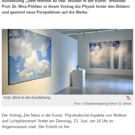
Ausstellung „Dem Himmel so nah. Wolken in der Kunst“ erkundet
Prof. Dr. Mira Pöhlker in ihrem Vortrag die Physik hinter den Bildern
und gewinnt neue Perspektiven auf die Werke.
Foto: Blick in die Ausstellung.
V
Foto: © Stadtverwaltung Erfurt / D. Urban
Der Vortrag „Die Natur in der Kunst. Physikalische Aspekte von Wolken-
und Lichtphänomen“ findet am Dienstag, 23. Juni, um 18 Uhr im
Angermuseum statt. Der Eintritt ist frei.