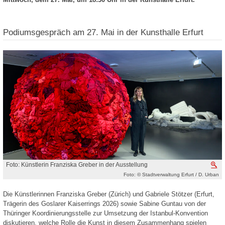
Podiumsgespräch am 27. Mai in der Kunsthalle Erfurt
Foto: Künstlerin Franziska Greber in der Ausstellung
V
Foto: © Stadtverwaltung Erfurt / D. Urban
Die Künstlerinnen Franziska Greber (Zürich) und Gabriele Stötzer (Erfurt,
Trägerin des Goslarer Kaiserrings 2026) sowie Sabine Guntau von der
Thüringer Koordinierungsstelle zur Umsetzung der Istanbul-Konvention
diskutieren, welche Rolle die Kunst in diesem Zusammenhang spielen