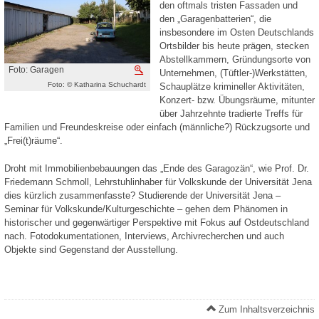
den oftmals tristen Fassaden und
den „Garagenbatterien“, die
insbesondere im Osten Deutschlands
Ortsbilder bis heute prägen, stecken
Abstellkammern, Gründungsorte von
Foto: Garagen
Vergrößern
Unternehmen, (Tüftler-)Werkstätten,
Foto: © Katharina Schuchardt
Schauplätze krimineller Aktivitäten,
Konzert- bzw. Übungsräume, mitunter
über Jahrzehnte tradierte Treffs für
Familien und Freundeskreise oder einfach (männliche?) Rückzugsorte und
„Frei(t)räume“.
Droht mit Immobilienbebauungen das „Ende des Garagozän“, wie Prof. Dr.
Friedemann Schmoll, Lehrstuhlinhaber für Volkskunde der Universität Jena
dies kürzlich zusammenfasste? Studierende der Universität Jena –
Seminar für Volkskunde/Kulturgeschichte – gehen dem Phänomen in
historischer und gegenwärtiger Perspektive mit Fokus auf Ostdeutschland
nach. Fotodokumentationen, Interviews, Archivrecherchen und auch
Objekte sind Gegenstand der Ausstellung.
Zum Inhaltsverzeichnis