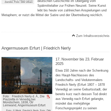
deutschen Geschichte im Übergang vom
Zander, Foto: Dirk Urban
Spätmittelalter zur Frühen Neuzeit. Seine Kunst
lebt bis heute von zahlreichen Anspielungen und
Metaphern; er nutzt die Mittel der Satire und der Übertreibung reichlich.
Zum Inhaltsverzeichnis
Angermuseum Erfurt | Friedrich Nerly
17. November bis 23. Februar
2025
Etwa 150 Jahre nach der Schenkung
des Haupt-Nachlasses des
Landschafts- und Vedutenmalers
Friedrich Nerly (Erfurt 1807 – 1878
Venedig) an seine Geburtsstadt, der
bereits kurz nach dessen Tod direkt
Foto: : Friedrich Nerly d. Ä., Die
Vergrößern
aus Venedig nach Erfurt gelangte,
Piazzetta in Venedig bei
Mondschein, 1838, Öl/
mündet das mehrjährige
Leinwand, Angermuseum Erfurt
Forschungsprojekt zu seinen
Foto: © Werk: Friedrich Nerly, Foto: Dirk