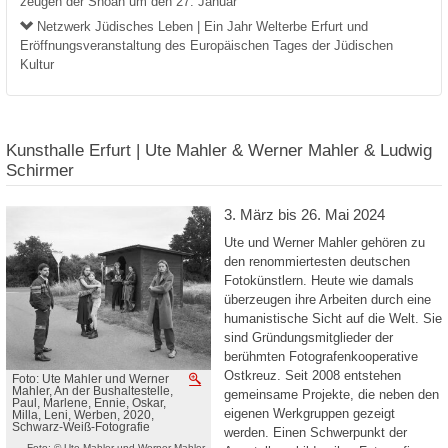
zeugen der Shoah um den 27. Januar
Netzwerk Jüdisches Leben | Ein Jahr Welterbe Erfurt und
Eröffnungsveranstaltung des Europäischen Tages der Jüdischen
Kultur
Kunsthalle Erfurt | Ute Mahler & Werner Mahler & Ludwig
Schirmer
3. März bis 26. Mai 2024
Ute und Werner Mahler gehören zu
den renommiertesten deutschen
Fotokünstlern. Heute wie damals
überzeugen ihre Arbeiten durch eine
humanistische Sicht auf die Welt. Sie
sind Gründungsmitglieder der
berühmten Fotografenkooperative
Ostkreuz. Seit 2008 entstehen
Foto: Ute Mahler und Werner
Vergrößern
Mahler, An der Bushaltestelle,
gemeinsame Projekte, die neben den
Paul, Marlene, Ennie, Oskar,
eigenen Werkgruppen gezeigt
Milla, Leni, Werben, 2020,
Schwarz-Weiß-Fotografie
werden. Einen Schwerpunkt der
Foto: © Ute Mahler und Werner Mahler