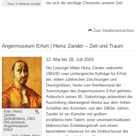
sie sich als wichtige Chronistin unserer Zeit.
Foto: © Herlinde Koelbl
Zum Inhaltsverzeichnis
Angermuseum Erfurt | Heinz Zander – Zeit und Traum
12. Mai bis 28. Juli 2024
Der Leipziger Maler Heinz Zander realisierte
1981/82 zwei umfangreiche Aufträge für Erfurt,
die, neben zahlreichen Zeichnungen und
Druckgrafiken, heute zum Kernbestand der
Sammlungen des Angermuseums Erfurt gehören.
Anlässlich seines 85. Geburtstags präsentiert die
Ausstellung überwiegend Werke aus dem frühen
Schaffen des Künstlers seit den 1960er Jahren.
Foto: Heinz
Vergrößern
Zander ist ein Künstler mit großem
Zander,
Selbstbildnis, 1981,
erzählerischem Talent, einer unverwechselbaren
Öl/Leinwand,
bildnerischen Einbildungskraft und einem
Angermuseum
Erfurt
besonderen Interesse für die Umbruchszeit der
Foto: © Werk: Heinz