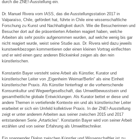
durch die ZNE!-Ausstellung ein.
Dr. Manuel Rivera vom IASS, das die Ausstellungsstation 2017 in
Valparaíso, Chile, gefördert hat, führte in Chile eine wissenschaftliche
Forschung zu Kunst und Nachhaltigkeit durch. Wie die Besucherinnen und
Besucher dort auf die präsentierten Arbeiten reagiert haben, welche
Arbeiten als sehr positiv aufgenommen wurden, auf welche wenig bis gar
nicht reagiert wurde, weist seine Studie aus. Dr. Rivera wird dazu jeweils
kunstwerkbezogen kommentieren oder einen kleinen Vortrag einflechten
und er wird einen ganz anderen Blickwinkel zeigen als den rein
künstlerischen.
Konstantin Bayer versteht seine Arbeit als Künstler, Kurator und
künstlerischer Leiter von „Eigenheim Weimar/Berlin“ als eine Einheit
künstlerischer Praxis. Als Künstler hinterfragt er die vorherrschende
Konsumkultur und Wegwerfgesellschaft, das Umweltbewusstsein und
gesamtheitliche globale Entwicklungen. Als Kurator bettet er diese und
andere Themen in vertiefende Kontexte ein und als künstlerischer Leiter
erarbeitet er sich ein Umfeld kollektiver Praxis. In der ZNE!-Ausstellung
zeigt er unter anderem Arbeiten aus seiner zwischen 2015 und 2017
entstandenen Serie „Artarticles“. Konstantin Bayer wird von seiner Arbeit
erzählen und von seiner Erfahrung als Umwelttechniker.
Ein spannender Dialog zwischen Künstler und Wissenschaftler ist zu