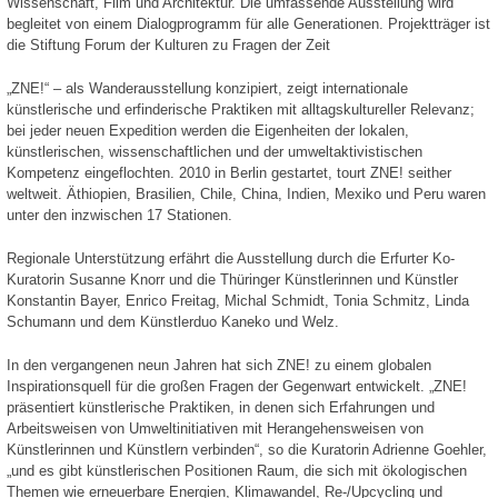
Wissenschaft, Film und Architektur. Die umfassende Ausstellung wird
begleitet von einem Dialogprogramm für alle Generationen. Projektträger ist
die Stiftung Forum der Kulturen zu Fragen der Zeit
„ZNE!“ – als Wanderausstellung konzipiert, zeigt internationale
künstlerische und erfinderische Praktiken mit alltagskultureller Relevanz;
bei jeder neuen Expedition werden die Eigenheiten der lokalen,
künstlerischen, wissenschaftlichen und der umweltaktivistischen
Kompetenz eingeflochten. 2010 in Berlin gestartet, tourt ZNE! seither
weltweit. Äthiopien, Brasilien, Chile, China, Indien, Mexiko und Peru waren
unter den inzwischen 17 Stationen.
Regionale Unterstützung erfährt die Ausstellung durch die Erfurter Ko-
Kuratorin Susanne Knorr und die Thüringer Künstlerinnen und Künstler
Konstantin Bayer, Enrico Freitag, Michal Schmidt, Tonia Schmitz, Linda
Schumann und dem Künstlerduo Kaneko und Welz.
In den vergangenen neun Jahren hat sich ZNE! zu einem globalen
Inspirationsquell für die großen Fragen der Gegenwart entwickelt. „ZNE!
präsentiert künstlerische Praktiken, in denen sich Erfahrungen und
Arbeitsweisen von Umweltinitiativen mit Herangehensweisen von
Künstlerinnen und Künstlern verbinden“, so die Kuratorin Adrienne Goehler,
„und es gibt künstlerischen Positionen Raum, die sich mit ökologischen
Themen wie erneuerbare Energien, Klimawandel, Re-/Upcycling und