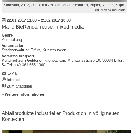
Kuriosum, 2012, Objekt mit Zeitschriftenausschnitten, Papier, Nadeln, Kapa
Bild: © Mario BieRende
22.01.2017 11:00
–
25.02.2017 18:00
Mario BieRende. reuse. mixed media
Genre
Ausstellung
Veranstalter
Stadtverwaltung Erfurt, Kunstmuseen
Veranstaltungsort
Kulturhof zum Güldenen Krönbacken
,
Michaelisstraße 10
,
99084
Erfurt
work
Tel.
+49 361 655-1960
E-Mail
Internet
Zum Stadtplan
Weitere Informationen
Abfallprodukte industrieller Produktion in völlig neuen
Kontexten