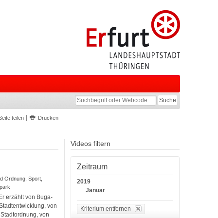
Seite teilen
Drucken
Videos filtern
Zeitraum
und Ordnung, Sport,
2019
opark
Januar
r erzählt von Buga-
Stadtentwicklung, von
Kriterium entfernen
 Stadtordnung, von