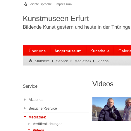
Leichte Sprache
Impressum
Kunstmuseen Erfurt
Bildende Kunst gestern und heute in der Thüring
Über uns
Angermuseum
Kunsthalle
Galeri
Suche:
Suche Ende.
Videos
Startseite
Service
Mediathek
Videos
Service
Aktuelles
Besucher-Service
Mediathek
Veröffentlichungen
Videos