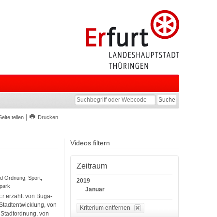
Seite teilen
Drucken
Videos filtern
Zeitraum
und Ordnung, Sport,
2019
opark
Januar
r erzählt von Buga-
Stadtentwicklung, von
Kriterium entfernen
 Stadtordnung, von