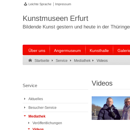
Leichte Sprache
Impressum
Kunstmuseen Erfurt
Bildende Kunst gestern und heute in der Thüring
Über uns
Angermuseum
Kunsthalle
Galeri
Suche:
Suche Ende.
Videos
Startseite
Service
Mediathek
Videos
Service
Aktuelles
Besucher-Service
Mediathek
Veröffentlichungen
Videos