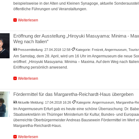
beispielsweise in der Alten und Kleinen Synagoge, aktuelle Sonderausste
öffentliche Führungen und Veranstaltungen.
Weiterlesen
Eröffnung der Ausstellung „Hiroyuki Masuyama: Minima - Ma
Weg nach Italien“
Pressemitteilung:
27.04.2018 12:58
Kategorie: Freizeit, Angermuseum, Touri
Am Samstag, dem 28. April, wird um 16 Uhr im Angermuseum die neue So
eröffnet: „Hiroyuki Masuyama: Minima – Maxima. Auf dem Weg nach Italien“.
Eröffnung persönlich anwesend.
Weiterlesen
Fördermittel für das Margaretha-Reichardt-Haus übergeben
Aktuelle Meldung:
17.04.2018 16:26
Kategorie: Angermuseum, Margaretha-Re
Im Angermuseum Erfurt gab es heute eine schöne Überraschung: Dr. Babet
Staatssekretärin im Thüringer Ministerium für Kultur, Bundes- und Europa
überreichte Oberbürgermeister Andreas Bausewein Fördermittel im Wert vo
Margaretha-Reichardt-Haus.
Weiterlesen