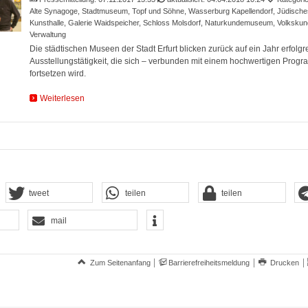
Alte Synagoge, Stadtmuseum, Topf und Söhne, Wasserburg Kapellendorf, Jüdisch
Kunsthalle, Galerie Waidspeicher, Schloss Molsdorf, Naturkundemuseum, Volksk
Verwaltung
Die städtischen Museen der Stadt Erfurt blicken zurück auf ein Jahr erfolgr
Ausstellungstätigkeit, die sich – verbunden mit einem hochwertigen Prog
fortsetzen wird.
Weiterlesen
tweet
teilen
teilen
mail
Zum Seitenanfang
Barrierefreiheitsmeldung
Drucken