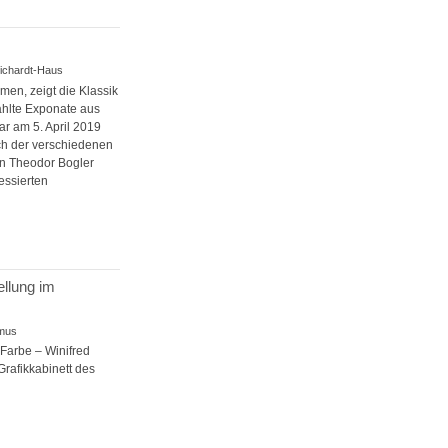
ichardt-Haus
en, zeigt die Klassik
ählte Exponate aus
 am 5. April 2019
ich der verschiedenen
on Theodor Bogler
essierten
ellung im
smus
 Farbe – Winifred
rafikkabinett des