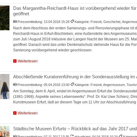
Das Margaretha-Reichardt-Haus ist vorübergehend wieder fü
geöffnet
Pressemitteilung:
13.04.2018 15:28
Kategorie: Freizeit, Geschichte, Angerm
Nach dem Abschluss der ersten Sanierungs- und Renovierungsphase ist 
Reichardt-Haus in Erfurt-Bischleben, eine Außenstelle des Angermuseums Er
zum Juli / August 2018 inklusive der Langen Nacht der Museen am 25. Ma
geöffnet. Danach wird das unter Denkmalschutz stehende Haus für die For
Sanierung vorübergehend wieder geschlossen.
Weiterlesen
Abschließende Kuratorenführung in der Sonderausstellung 
Pressemitteilung:
05.04.2018 13:00
Kategorie: Freizeit, Angermuseum, Touri
Am Sonntag, dem 8. April, endet im Angermuseum Erfurt die Sonderausste
(1881-1968). Aspekte seines Lebenswerks“. Prof. Dr. Kai Uwe Schierz, Dire
Kunstmuseen Erfurt, lädt an diesem Tage um 11 Uhr zur Abschlussführung 
Weiterlesen
Städtische Museen Erfurts – Rückblick auf das Jahr 2017 und
Pressemitteilung:
07.11.2017 13:35
aktualisiert: 04.04.2018 10:24
Kategorie