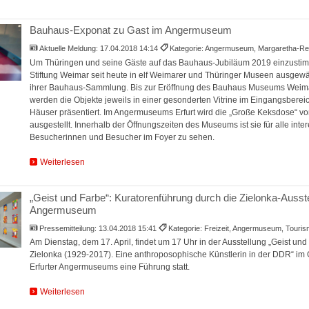
Bauhaus-Exponat zu Gast im Angermuseum
Aktuelle Meldung:
17.04.2018 14:14
Kategorie: Angermuseum, Margaretha-Re
Um Thüringen und seine Gäste auf das Bauhaus-Jubiläum 2019 einzustimm
Stiftung Weimar seit heute in elf Weimarer und Thüringer Museen ausgew
ihrer Bauhaus-Sammlung. Bis zur Eröffnung des Bauhaus Museums Weimar
werden die Objekte jeweils in einer gesonderten Vitrine im Eingangsbere
Häuser präsentiert. Im Angermuseums Erfurt wird die „Große Keksdose“ v
ausgestellt. Innerhalb der Öffnungszeiten des Museums ist sie für alle inter
Besucherinnen und Besucher im Foyer zu sehen.
Weiterlesen
„Geist und Farbe“: Kuratorenführung durch die Zielonka-Ausst
Angermuseum
Pressemitteilung:
13.04.2018 15:41
Kategorie: Freizeit, Angermuseum, Touri
Am Dienstag, dem 17. April, findet um 17 Uhr in der Ausstellung „Geist und
Zielonka (1929-2017). Eine anthroposophische Künstlerin in der DDR“ im G
Erfurter Angermuseums eine Führung statt.
Weiterlesen