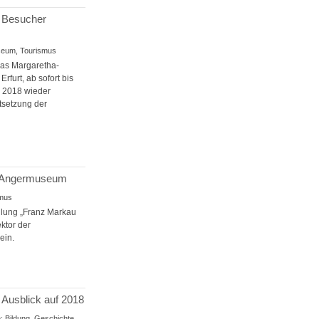
r Besucher
useum, Tourismus
das Margaretha-
furt, ab sofort bis
i 2018 wieder
tsetzung der
im Angermuseum
smus
llung „Franz Markau
ktor der
ein.
 Ausblick auf 2018
: Bildung, Geschichte,