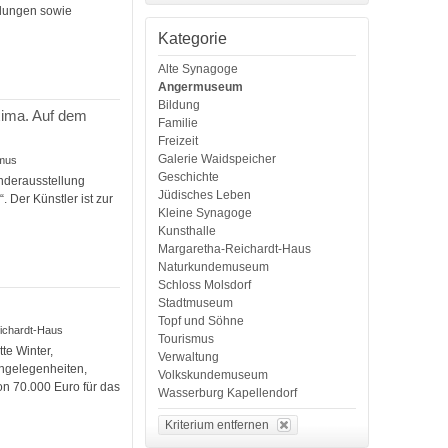
llungen sowie
Kategorie
Alte Synagoge
Angermuseum
Bildung
xima. Auf dem
Familie
Freizeit
Galerie Waidspeicher
smus
Geschichte
nderausstellung
Jüdisches Leben
 Der Künstler ist zur
Kleine Synagoge
Kunsthalle
Margaretha-Reichardt-Haus
Naturkundemuseum
Schloss Molsdorf
Stadtmuseum
Topf und Söhne
ichardt-Haus
Tourismus
te Winter,
Verwaltung
angelegenheiten,
Volkskundemuseum
n 70.000 Euro für das
Wasserburg Kapellendorf
Kriterium entfernen