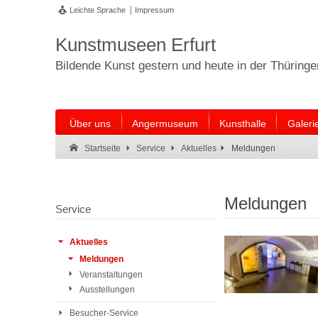
Leichte Sprache
Impressum
Kunstmuseen Erfurt
Bildende Kunst gestern und heute in der Thüring
Über uns
Angermuseum
Kunsthalle
Galeri
Suche:
Suche Ende.
Meldungen
Startseite
Service
Aktuelles
Meldungen
Service
Aktuelles
Meldungen
Veranstaltungen
Ausstellungen
Besucher-Service