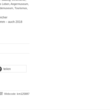
es Leben, Angermuseum,
undemuseum, Tourismus,
eicher
ramm – auch 2018
teilen
Webcode:
km125887