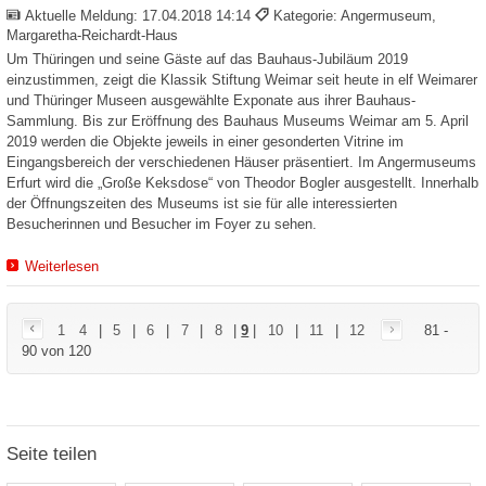
Aktuelle Meldung:
17.04.2018 14:14
Kategorie: Angermuseum,
Margaretha-Reichardt-Haus
Um Thüringen und seine Gäste auf das Bauhaus-Jubiläum 2019
einzustimmen, zeigt die Klassik Stiftung Weimar seit heute in elf Weimarer
und Thüringer Museen ausgewählte Exponate aus ihrer Bauhaus-
Sammlung. Bis zur Eröffnung des Bauhaus Museums Weimar am 5. April
2019 werden die Objekte jeweils in einer gesonderten Vitrine im
Eingangsbereich der verschiedenen Häuser präsentiert. Im Angermuseums
Erfurt wird die „Große Keksdose“ von Theodor Bogler ausgestellt. Innerhalb
der Öffnungszeiten des Museums ist sie für alle interessierten
Besucherinnen und Besucher im Foyer zu sehen.
Weiterlesen
1
4
|
5
|
6
|
7
|
8
|
9
|
10
|
11
|
12
81 -
90 von 120
Seite teilen