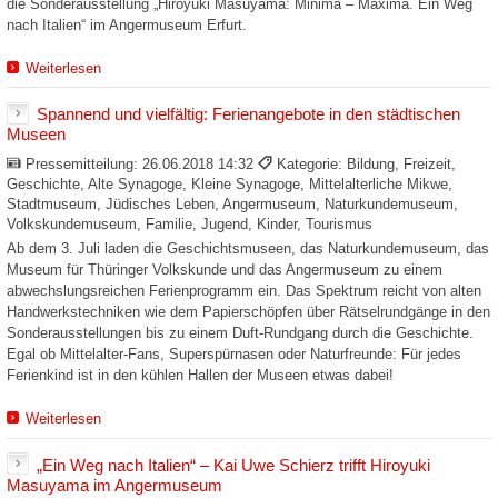
die Sonderausstellung „Hiroyuki Masuyama: Minima – Maxima. Ein Weg
nach Italien“ im Angermuseum Erfurt.
Weiterlesen
Spannend und vielfältig: Ferienangebote in den städtischen
Museen
Pressemitteilung:
26.06.2018 14:32
Kategorie: Bildung, Freizeit,
Geschichte, Alte Synagoge, Kleine Synagoge, Mittelalterliche Mikwe,
Stadtmuseum, Jüdisches Leben, Angermuseum, Naturkundemuseum,
Volkskundemuseum, Familie, Jugend, Kinder, Tourismus
Ab dem 3. Juli laden die Geschichtsmuseen, das Naturkundemuseum, das
Museum für Thüringer Volkskunde und das Angermuseum zu einem
abwechslungsreichen Ferienprogramm ein. Das Spektrum reicht von alten
Handwerkstechniken wie dem Papierschöpfen über Rätselrundgänge in den
Sonderausstellungen bis zu einem Duft-Rundgang durch die Geschichte.
Egal ob Mittelalter-Fans, Superspürnasen oder Naturfreunde: Für jedes
Ferienkind ist in den kühlen Hallen der Museen etwas dabei!
Weiterlesen
„Ein Weg nach Italien“ – Kai Uwe Schierz trifft Hiroyuki
Masuyama im Angermuseum