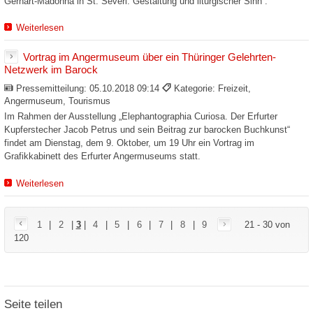
Gerhart-Madonna in St. Severi. Gestaltung und liturgischer Sinn“.
Weiterlesen
Vortrag im Angermuseum über ein Thüringer Gelehrten-
Netzwerk im Barock
Pressemitteilung:
05.10.2018 09:14
Kategorie: Freizeit,
Angermuseum, Tourismus
Im Rahmen der Ausstellung „Elephantographia Curiosa. Der Erfurter
Kupferstecher Jacob Petrus und sein Beitrag zur barocken Buchkunst“
findet am Dienstag, dem 9. Oktober, um 19 Uhr ein Vortrag im
Grafikkabinett des Erfurter Angermuseums statt.
Weiterlesen
1
|
2
|
3
|
4
|
5
|
6
|
7
|
8
|
9
21 - 30 von
120
Seite teilen