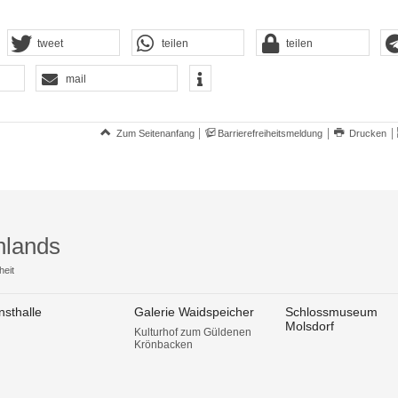
tweet
teilen
teilen
mail
Zum Seitenanfang
Barrierefreiheitsmeldung
Drucken
hlands
heit
nsthalle
Galerie Waidspeicher
Schlossmuseum
Molsdorf
Kulturhof zum Güldenen
Krönbacken