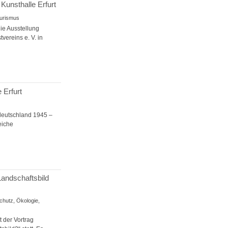
 Kunsthalle Erfurt
Tourismus
ie Ausstellung
vereins e. V. in
 Erfurt
deutschland 1945 –
eiche
Landschaftsbild
chutz, Ökologie,
 der Vortrag