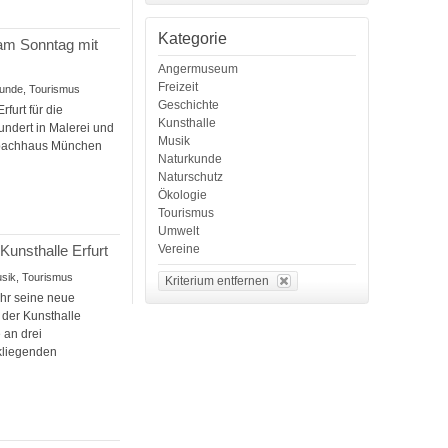
Kategorie
am Sonntag mit
Angermuseum
Freizeit
kunde, Tourismus
Geschichte
furt für die
Kunsthalle
undert in Malerei und
Musik
nbachhaus München
Naturkunde
Naturschutz
Ökologie
Tourismus
Umwelt
Vereine
Kunsthalle Erfurt
Musik, Tourismus
Kriterium entfernen
Uhr seine neue
 der Kunsthalle
 an drei
kliegenden