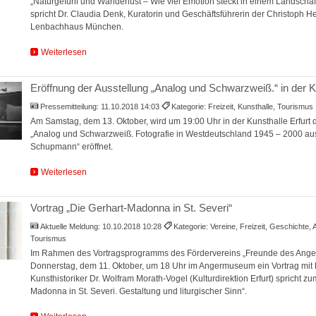
„Naturgefühl und Wanderlust – Wie viel Emotion steckt in einem Landschafts
spricht Dr. Claudia Denk, Kuratorin und Geschäftsführerin der Christoph H
Lenbachhaus München.
Weiterlesen
Eröffnung der Ausstellung „Analog und Schwarzweiß.“ in der Ku
Pressemitteilung:
11.10.2018 14:03
Kategorie: Freizeit, Kunsthalle, Tourismus
Am Samstag, dem 13. Oktober, wird um 19:00 Uhr in der Kunsthalle Erfurt d
„Analog und Schwarzweiß. Fotografie in Westdeutschland 1945 – 2000 a
Schupmann“ eröffnet.
Weiterlesen
Vortrag „Die Gerhart-Madonna in St. Severi“
Aktuelle Meldung:
10.10.2018 10:28
Kategorie: Vereine, Freizeit, Geschichte
Tourismus
Im Rahmen des Vortragsprogramms des Fördervereins „Freunde des Ange
Donnerstag, dem 11. Oktober, um 18 Uhr im Angermuseum ein Vortrag mit Li
Kunsthistoriker Dr. Wolfram Morath-Vogel (Kulturdirektion Erfurt) spricht 
Madonna in St. Severi. Gestaltung und liturgischer Sinn“.