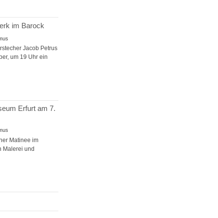
erk im Barock
smus
rstecher Jacob Petrus
ber, um 19 Uhr ein
seum Erfurt am 7.
smus
ner Matinee im
n Malerei und