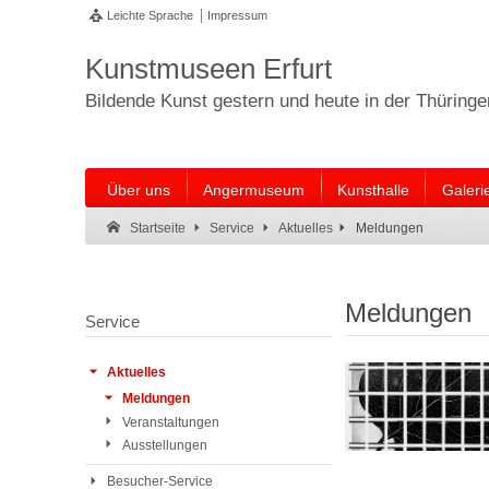
Leichte Sprache
Impressum
Kunstmuseen Erfurt
Bildende Kunst gestern und heute in der Thüring
Über uns
Angermuseum
Kunsthalle
Galeri
Suche:
Suche Ende.
Meldungen
Startseite
Service
Aktuelles
Meldungen
Service
Aktuelles
Meldungen
Veranstaltungen
Ausstellungen
Besucher-Service