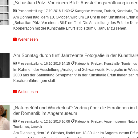
„Sebastian Pütz. Vor einem Bild“: Ausstellungseröffnung in der
Pressemitteilung:
17.10.2018 11:30
Kategorie: Vereine, Freizeit, Kunsthalle, 
Am Donnerstag, dem 18. Oktober, wird um 19 Uhr in der Kunsthalle Erfurt d
„Sebastian Pütz. Vor einem Bild“ eröffnet. Die Ausstellung des Erfurter Kunst
Kooperation mit der Kunsthalle Erfurt ist bis zum 6. Januar zu sehen.
Weiterlesen
Am Sonntag durch fünf Jahrzehnte Fotografie in der Kunsthalle
Pressemitteilung:
16.10.2018 14:15
Kategorie: Freizeit, Kunsthalle, Tourismus
Im Rahmen der Ausstellung „Analog und Schwarzweiß. Fotografie in West
2000 aus der Sammlung Schupmann“ in der Kunsthalle Erfurt finden zahlr
Kuratorenführungen statt.
Weiterlesen
„Naturgefühl und Wanderlust“: Vortrag über die Emotionen im 
der Romantik im Angermuseum
Pressemitteilung:
12.10.2018 10:08
Kategorie: Freizeit, Angermuseum, Naturs
Tourismus, Umwelt
Am Dienstag, dem 16. Oktober, findet um 18:30 Uhr im Angermuseum Erfurt