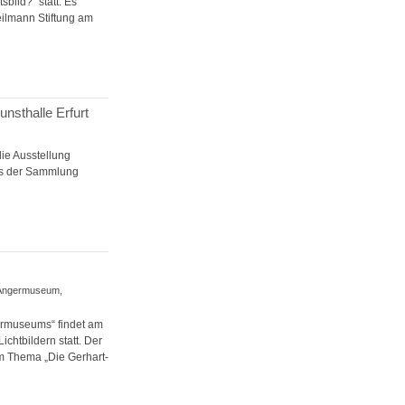
bild?“ statt. Es
eilmann Stiftung am
nsthalle Erfurt
ie Ausstellung
us der Sammlung
, Angermuseum,
rmuseums“ findet am
chtbildern statt. Der
zum Thema „Die Gerhart-